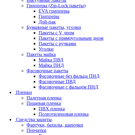
Вакуумные пакеты
Грипперы (Zip-Lock пакеты)
EVA грипперы
Грипперы
Дой-пак
Бумажные пакеты, уголки
Пакеты с V дном
Пакеты с прямоугольным дном
Пакеты с ручками
Уголки
Пакеты майка
Майка ПВД
Майка ПНД
Фасовочные пакеты
Фасовочные без фальца ПНД
Фасовочные ПВД
Фасовочные с фальцем ПНД
Пленки
Палетная пленка
Пищевая пленка
ПВХ пленка
Полиэтиленовая пленка
Средства защиты
Фартуки, бахилы, шапочки
Перчатки