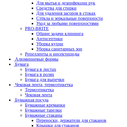
Для мытья и дезинфекции рук
Средства для стирки
Для удаления засоров в стоках
Стёкла и зеркальные поверхности
Уход за любыми поверхностями
PRO-BRITE
Общие задачи клининга
Антисептики
Уборка кухни
Уборка санитарных зон
Репелленты и инсектициды
Алюминиевые формы
Бумага
Бумага в листах
Бумага в ролях
Бумага для выпечки
Чековая лента, термоэтикетка
Термоэтикетка
Чековая лента
Бумажная посуда
Бумажные креманки
Бумажные тарелки
Бумажные стаканы
Переноски, держатели для стаканов
Крышки для стаканов