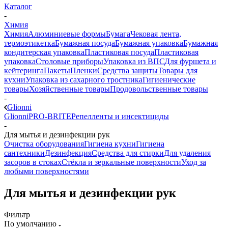
Каталог
-
Химия
Химия
Алюминиевые формы
Бумага
Чековая лента,
термоэтикетка
Бумажная посуда
Бумажная упаковка
Бумажная
кондитерская упаковка
Пластиковая посуда
Пластиковая
упаковка
Столовые приборы
Упаковка из ВПС
Для фуршета и
кейтеринга
Пакеты
Пленки
Средства защиты
Товары для
кухни
Упаковка из сахарного тростника
Гигиенические
товары
Хозяйственные товары
Продовольственные товары
-
Glionni
Glionni
PRO-BRITE
Репелленты и инсектициды
-
Для мытья и дезинфекции рук
Очистка оборудования
Гигиена кухни
Гигиена
сантехники
Дезинфекция
Средства для стирки
Для удаления
засоров в стоках
Стёкла и зеркальные поверхности
Уход за
любыми поверхностями
Для мытья и дезинфекции рук
Фильтр
По умолчанию