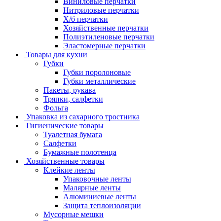
Виниловые перчатки
Нитриловые перчатки
Х/б перчатки
Хозяйственные перчатки
Полиэтиленовые перчатки
Эластомерные перчатки
Товары для кухни
Губки
Губки поролоновые
Губки металлические
Пакеты, рукава
Тряпки, салфетки
Фольга
Упаковка из сахарного тростника
Гигиенические товары
Туалетная бумага
Салфетки
Бумажные полотенца
Хозяйственные товары
Клейкие ленты
Упаковочные ленты
Малярные ленты
Алюминиевые ленты
Защита теплоизоляции
Мусорные мешки