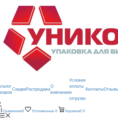
Условия
аталог
О
оплаты
Скидки
Распродажа
Контакты
Отзыв
оваров
компании
и
отгрузки
Сравнение
0
Отложенные
0
Корзина
0
0