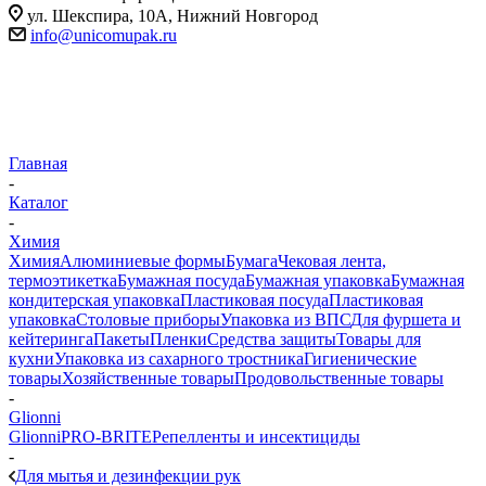
ул. Шекспира, 10А, Нижний Новгород
info@unicomupak.ru
Главная
-
Каталог
-
Химия
Химия
Алюминиевые формы
Бумага
Чековая лента,
термоэтикетка
Бумажная посуда
Бумажная упаковка
Бумажная
кондитерская упаковка
Пластиковая посуда
Пластиковая
упаковка
Столовые приборы
Упаковка из ВПС
Для фуршета и
кейтеринга
Пакеты
Пленки
Средства защиты
Товары для
кухни
Упаковка из сахарного тростника
Гигиенические
товары
Хозяйственные товары
Продовольственные товары
-
Glionni
Glionni
PRO-BRITE
Репелленты и инсектициды
-
Для мытья и дезинфекции рук