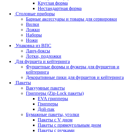
Круглая форма
Нестандартная форма
Столовые приборы
Барные аксессуары и товары для сервировки
Вилки
Ложки
Наборы
Ножи
Упаковка из ВПС
Ланч-боксы
Лотки, подложки
Для фуршета и кейтеринга
Фуршетные формы и фужеры для фуршетов и
кейтеринга
Декоративные пики для фуршетов и кейтеринга
Пакеты
Вакуумные пакеты
Грипперы (Zip-Lock пакеты)
EVA грипперы
Грипперы
Дой-пак
Бумажные пакеты, уголки
Пакеты с V дном
Пакеты с прямоугольным дном
Пакеты с ручками