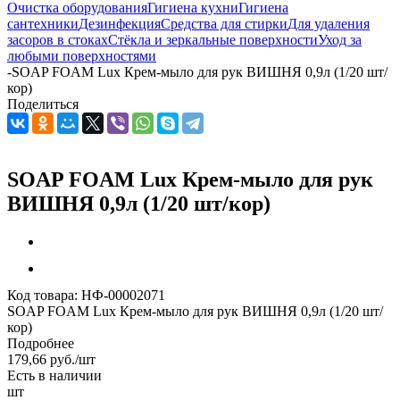
Очистка оборудования
Гигиена кухни
Гигиена
сантехники
Дезинфекция
Средства для стирки
Для удаления
засоров в стоках
Стёкла и зеркальные поверхности
Уход за
любыми поверхностями
-
SOAP FOAM Lux Крем-мыло для рук ВИШНЯ 0,9л (1/20 шт/
кор)
Поделиться
SOAP FOAM Lux Крем-мыло для рук
ВИШНЯ 0,9л (1/20 шт/кор)
Код товара:
НФ-00002071
SOAP FOAM Lux Крем-мыло для рук ВИШНЯ 0,9л (1/20 шт/
кор)
Подробнее
179,66
руб.
/шт
Есть в наличии
шт