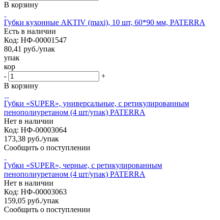
В корзину
Губки кухонные AKTIV (maxi), 10 шт, 60*90 мм, PATERRA
Есть в наличии
Код: НФ-00001547
80,41
руб.
/упак
упак
кор
-
+
В корзину
Губки «SUPER», универсальные, с ретикулированным
пенополиуретаном (4 шт/упак) PATERRA
Нет в наличии
Код: НФ-00003064
173,38
руб.
/упак
Сообщить о поступлении
Губки «SUPER», черные, с ретикулированным
пенополиуретаном (4 шт/упак) PATERRA
Нет в наличии
Код: НФ-00003063
159,05
руб.
/упак
Сообщить о поступлении