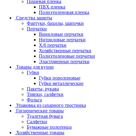
Пищевая пленка
ПВХ пленка
Полиэтиленовая пленка
Средства защиты
Фартуки, бахилы, шапочки
Перчатки
Виниловые перчатки
Нитриловые перчатки
Х/б перчатки
Хозяйственные перчатки
Полиэтиленовые перчатки
Эластомерные перчатки
Товары для кухни
Губки
Губки поролоновые
Губки металлические
Пакеты, рукава
Тряпки, салфетки
Фольга
Упаковка из сахарного тростника
Гигиенические товары
Туалетная бумага
Салфетки
Бумажные полотенца
Хозяйственные товары