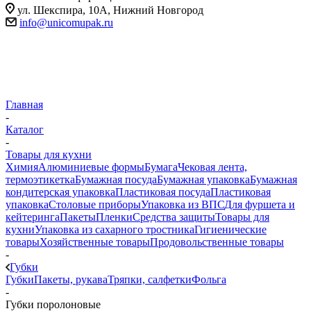
ул. Шекспира, 10А, Нижний Новгород
info@unicomupak.ru
Главная
-
Каталог
-
Товары для кухни
Химия
Алюминиевые формы
Бумага
Чековая лента,
термоэтикетка
Бумажная посуда
Бумажная упаковка
Бумажная
кондитерская упаковка
Пластиковая посуда
Пластиковая
упаковка
Столовые приборы
Упаковка из ВПС
Для фуршета и
кейтеринга
Пакеты
Пленки
Средства защиты
Товары для
кухни
Упаковка из сахарного тростника
Гигиенические
товары
Хозяйственные товары
Продовольственные товары
-
Губки
Губки
Пакеты, рукава
Тряпки, салфетки
Фольга
-
Губки поролоновые