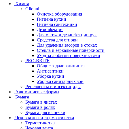
Химия
Glionni
Очистка оборудования
Гигиена кухни
Гигиена сантехники
Дезинфекция
Для мытья и дезинфекции рук
Средства для стирки
Для удаления засоров в стоках
Стёкла и зеркальные поверхности
Уход за любыми поверхностями
PRO-BRITE
Общие задачи клининга
Антисептики
Уборка кухни
Уборка санитарных зон
Репелленты и инсектициды
Алюминиевые формы
Бумага
Бумага в листах
Бумага в ролях
Бумага для выпечки
Чековая лента, термоэтикетка
Термоэтикетка
Чековая лента