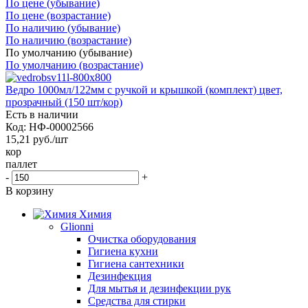
По цене (убывание)
По цене (возрастание)
По наличию (убывание)
По наличию (возрастание)
По умолчанию (убывание)
По умолчанию (возрастание)
Ведро 1000мл/122мм с ручкой и крышкой (комплект) цвет,
прозрачный (150 шт/кор)
Есть в наличии
Код: НФ-00002566
15,21
руб.
/шт
кор
паллет
-
+
В корзину
Химия
Glionni
Очистка оборудования
Гигиена кухни
Гигиена сантехники
Дезинфекция
Для мытья и дезинфекции рук
Средства для стирки