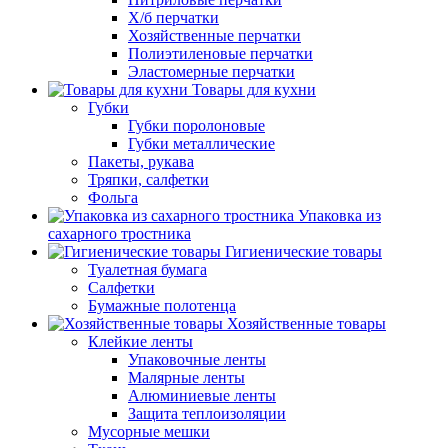
Х/б перчатки
Хозяйственные перчатки
Полиэтиленовые перчатки
Эластомерные перчатки
Товары для кухни
Губки
Губки поролоновые
Губки металлические
Пакеты, рукава
Тряпки, салфетки
Фольга
Упаковка из
сахарного тростника
Гигиенические товары
Туалетная бумага
Салфетки
Бумажные полотенца
Хозяйственные товары
Клейкие ленты
Упаковочные ленты
Малярные ленты
Алюминиевые ленты
Защита теплоизоляции
Мусорные мешки