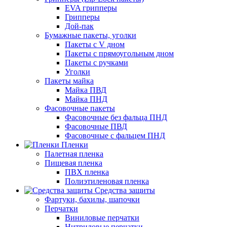
EVA грипперы
Грипперы
Дой-пак
Бумажные пакеты, уголки
Пакеты с V дном
Пакеты с прямоугольным дном
Пакеты с ручками
Уголки
Пакеты майка
Майка ПВД
Майка ПНД
Фасовочные пакеты
Фасовочные без фальца ПНД
Фасовочные ПВД
Фасовочные с фальцем ПНД
Пленки
Палетная пленка
Пищевая пленка
ПВХ пленка
Полиэтиленовая пленка
Средства защиты
Фартуки, бахилы, шапочки
Перчатки
Виниловые перчатки
Нитриловые перчатки