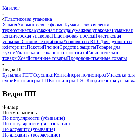
-
Каталог
-
Пластиковая упаковка
Химия
Алюминиевые формы
Бумага
Чековая лента,
термоэтикетка
Бумажная посуда
Бумажная упаковка
Бумажная
кондитерская упаковка
Пластиковая посуда
Пластиковая
упаковка
Столовые приборы
Упаковка из ВПС
Для фуршета и
кейтеринга
Пакеты
Пленки
Средства защиты
Товары для
кухни
Упаковка из сахарного тростника
Гигиенические
товары
Хозяйственные товары
Продовольственные товары
-
Ведра ПП
Бутылки ПЭТ
Соусники
Контейнеры полистирол
Упаковка для
суши
Контейнеры ПП
Контейнеры ПЭТ
Кондитерская упаковка
Ведра ПП
Фильтр
По умолчанию
По популярности (убывание)
По популярности (возрастание)
По алфавиту (убывание)
По алфавиту (возрастание)