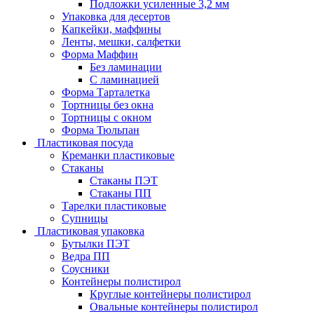
Подложки усиленные 3,2 мм
Упаковка для десертов
Капкейки, маффины
Ленты, мешки, салфетки
Форма Маффин
Без ламинации
С ламинацией
Форма Тарталетка
Тортницы без окна
Тортницы с окном
Форма Тюльпан
Пластиковая посуда
Креманки пластиковые
Стаканы
Стаканы ПЭТ
Стаканы ПП
Тарелки пластиковые
Супницы
Пластиковая упаковка
Бутылки ПЭТ
Ведра ПП
Соусники
Контейнеры полистирол
Круглые контейнеры полистирол
Овальные контейнеры полистирол