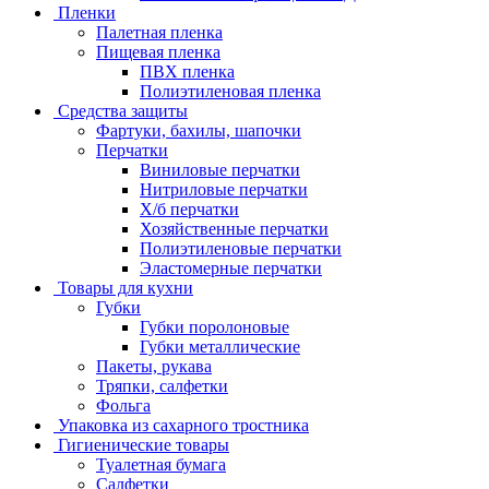
Пленки
Палетная пленка
Пищевая пленка
ПВХ пленка
Полиэтиленовая пленка
Средства защиты
Фартуки, бахилы, шапочки
Перчатки
Виниловые перчатки
Нитриловые перчатки
Х/б перчатки
Хозяйственные перчатки
Полиэтиленовые перчатки
Эластомерные перчатки
Товары для кухни
Губки
Губки поролоновые
Губки металлические
Пакеты, рукава
Тряпки, салфетки
Фольга
Упаковка из сахарного тростника
Гигиенические товары
Туалетная бумага
Салфетки