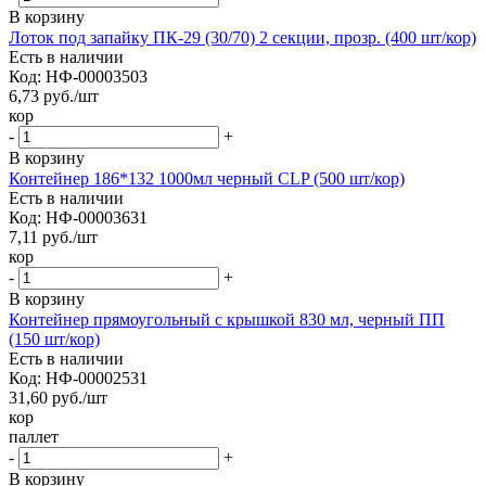
В корзину
Лоток под запайку ПК-29 (30/70) 2 секции, прозр. (400 шт/кор)
Есть в наличии
Код: НФ-00003503
6,73
руб.
/шт
кор
-
+
В корзину
Контейнер 186*132 1000мл черный CLP (500 шт/кор)
Есть в наличии
Код: НФ-00003631
7,11
руб.
/шт
кор
-
+
В корзину
Контейнер прямоугольный с крышкой 830 мл, черный ПП
(150 шт/кор)
Есть в наличии
Код: НФ-00002531
31,60
руб.
/шт
кор
паллет
-
+
В корзину