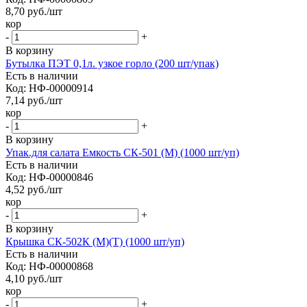
8,70
руб.
/шт
кор
-
+
В корзину
Бутылка ПЭТ 0,1л. узкое горло (200 шт/упак)
Есть в наличии
Код: НФ-00000914
7,14
руб.
/шт
кор
-
+
В корзину
Упак.для салата Емкость СК-501 (М) (1000 шт/уп)
Есть в наличии
Код: НФ-00000846
4,52
руб.
/шт
кор
-
+
В корзину
Крышка СК-502К (М)(Т) (1000 шт/уп)
Есть в наличии
Код: НФ-00000868
4,10
руб.
/шт
кор
-
+