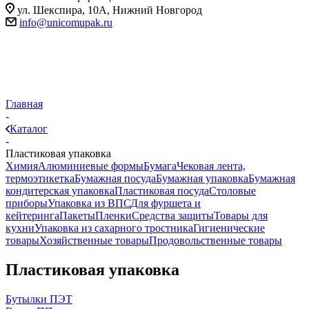
ул. Шекспира, 10А, Нижний Новгород
info@unicomupak.ru
Главная
-
Каталог
-
Пластиковая упаковка
Химия
Алюминиевые формы
Бумага
Чековая лента,
термоэтикетка
Бумажная посуда
Бумажная упаковка
Бумажная
кондитерская упаковка
Пластиковая посуда
Столовые
приборы
Упаковка из ВПС
Для фуршета и
кейтеринга
Пакеты
Пленки
Средства защиты
Товары для
кухни
Упаковка из сахарного тростника
Гигиенические
товары
Хозяйственные товары
Продовольственные товары
Пластиковая упаковка
Бутылки ПЭТ