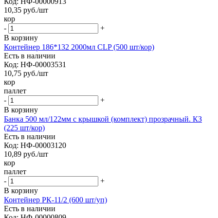
Код: НФ-00000913
10,35
руб.
/шт
кор
-
+
В корзину
Контейнер 186*132 2000мл CLP (500 шт/кор)
Есть в наличии
Код: НФ-00003531
10,75
руб.
/шт
кор
паллет
-
+
В корзину
Банка 500 мл/122мм с крышкой (комплект) прозрачный. КЗ
(225 шт/кор)
Есть в наличии
Код: НФ-00003120
10,89
руб.
/шт
кор
паллет
-
+
В корзину
Контейнер РК-11/2 (600 шт/уп)
Есть в наличии
Код: НФ-00000809