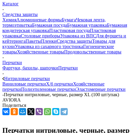
Каталог
-
Средства защиты
Химия
Алюминиевые формы
Бумага
Чековая лента,
термоэтикетка
Бумажная посуда
Бумажная упаковка
Бумажная
кондитерская упаковка
Пластиковая посуда
Пластиковая
упаковка
Столовые приборы
Упаковка из ВПС
Для фуршета и
кейтеринга
Пакеты
Пленки
Средства защиты
Товары для
кухни
Упаковка из сахарного тростника
Гигиенические
товары
Хозяйственные товары
Продовольственные товары
-
Перчатки
Фартуки, бахилы, шапочки
Перчатки
-
Нитриловые перчатки
Виниловые перчатки
Х/б перчатки
Хозяйственные
перчатки
Полиэтиленовые перчатки
Эластомерные перчатки
-
Перчатки нитриловые, черные, размер XL (100 шт/упак)
AVIORA
Поделиться
Перчатки нитриловые, черные, размер