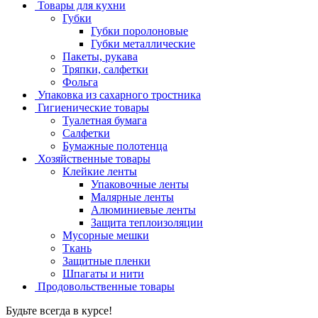
Товары для кухни
Губки
Губки поролоновые
Губки металлические
Пакеты, рукава
Тряпки, салфетки
Фольга
Упаковка из сахарного тростника
Гигиенические товары
Туалетная бумага
Салфетки
Бумажные полотенца
Хозяйственные товары
Клейкие ленты
Упаковочные ленты
Малярные ленты
Алюминиевые ленты
Защита теплоизоляции
Мусорные мешки
Ткань
Защитные пленки
Шпагаты и нити
Продовольственные товары
Будьте всегда в курсе!