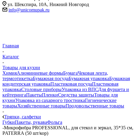
ул. Шекспира, 10А, Нижний Новгород
info@unicomupak.ru
Главная
-
Каталог
-
Товары для кухни
Химия
Алюминиевые формы
Бумага
Чековая лента,
термоэтикетка
Бумажная посуда
Бумажная упаковка
Бумажная
кондитерская упаковка
Пластиковая посуда
Пластиковая
упаковка
Столовые приборы
Упаковка из ВПС
Для фуршета и
кейтеринга
Пакеты
Пленки
Средства защиты
Товары для
кухни
Упаковка из сахарного тростника
Гигиенические
товары
Хозяйственные товары
Продовольственные товары
-
Тряпки, салфетки
Губки
Пакеты, рукава
Фольга
-
Микрофибра PROFESSIONAL, для стекол и зеркал, 35*35 см,
PATERRA (50 шт/кор)