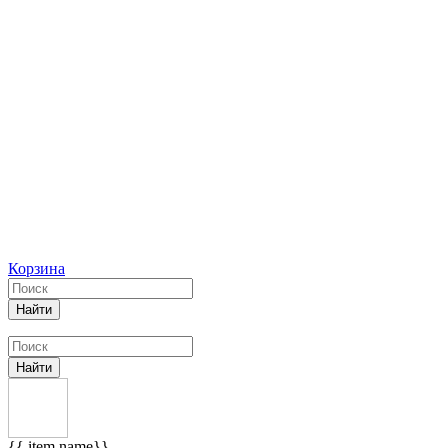
Корзина
Найти
Найти
{{ item.name}}