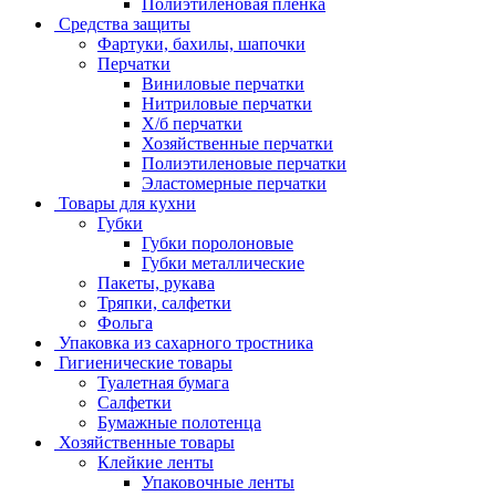
Полиэтиленовая пленка
Средства защиты
Фартуки, бахилы, шапочки
Перчатки
Виниловые перчатки
Нитриловые перчатки
Х/б перчатки
Хозяйственные перчатки
Полиэтиленовые перчатки
Эластомерные перчатки
Товары для кухни
Губки
Губки поролоновые
Губки металлические
Пакеты, рукава
Тряпки, салфетки
Фольга
Упаковка из сахарного тростника
Гигиенические товары
Туалетная бумага
Салфетки
Бумажные полотенца
Хозяйственные товары
Клейкие ленты
Упаковочные ленты