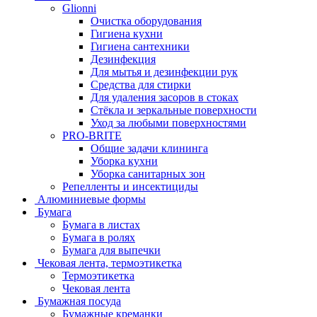
Glionni
Очистка оборудования
Гигиена кухни
Гигиена сантехники
Дезинфекция
Для мытья и дезинфекции рук
Средства для стирки
Для удаления засоров в стоках
Стёкла и зеркальные поверхности
Уход за любыми поверхностями
PRO-BRITE
Общие задачи клининга
Уборка кухни
Уборка санитарных зон
Репелленты и инсектициды
Алюминиевые формы
Бумага
Бумага в листах
Бумага в ролях
Бумага для выпечки
Чековая лента, термоэтикетка
Термоэтикетка
Чековая лента
Бумажная посуда
Бумажные креманки