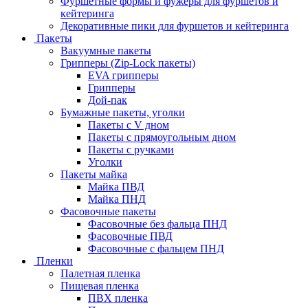
Фуршетные формы и фужеры для фуршетов и
кейтеринга
Декоративные пики для фуршетов и кейтеринга
Пакеты
Вакуумные пакеты
Грипперы (Zip-Lock пакеты)
EVA грипперы
Грипперы
Дой-пак
Бумажные пакеты, уголки
Пакеты с V дном
Пакеты с прямоугольным дном
Пакеты с ручками
Уголки
Пакеты майка
Майка ПВД
Майка ПНД
Фасовочные пакеты
Фасовочные без фальца ПНД
Фасовочные ПВД
Фасовочные с фальцем ПНД
Пленки
Палетная пленка
Пищевая пленка
ПВХ пленка