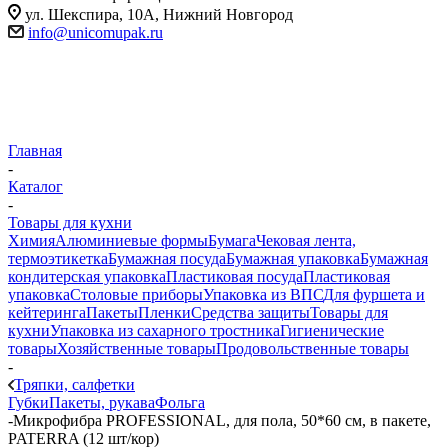
ул. Шекспира, 10А, Нижний Новгород
info@unicomupak.ru
Главная
-
Каталог
-
Товары для кухни
Химия
Алюминиевые формы
Бумага
Чековая лента,
термоэтикетка
Бумажная посуда
Бумажная упаковка
Бумажная
кондитерская упаковка
Пластиковая посуда
Пластиковая
упаковка
Столовые приборы
Упаковка из ВПС
Для фуршета и
кейтеринга
Пакеты
Пленки
Средства защиты
Товары для
кухни
Упаковка из сахарного тростника
Гигиенические
товары
Хозяйственные товары
Продовольственные товары
-
Тряпки, салфетки
Губки
Пакеты, рукава
Фольга
-
Микрофибра PROFESSIONAL, для пола, 50*60 см, в пакете,
PATERRA (12 шт/кор)