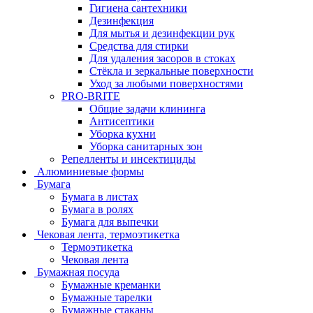
Гигиена сантехники
Дезинфекция
Для мытья и дезинфекции рук
Средства для стирки
Для удаления засоров в стоках
Стёкла и зеркальные поверхности
Уход за любыми поверхностями
PRO-BRITE
Общие задачи клининга
Антисептики
Уборка кухни
Уборка санитарных зон
Репелленты и инсектициды
Алюминиевые формы
Бумага
Бумага в листах
Бумага в ролях
Бумага для выпечки
Чековая лента, термоэтикетка
Термоэтикетка
Чековая лента
Бумажная посуда
Бумажные креманки
Бумажные тарелки
Бумажные стаканы