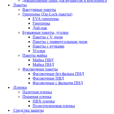
Декоративные пики для фуршетов и кейтеринга
Пакеты
Вакуумные пакеты
Грипперы (Zip-Lock пакеты)
EVA грипперы
Грипперы
Дой-пак
Бумажные пакеты, уголки
Пакеты с V дном
Пакеты с прямоугольным дном
Пакеты с ручками
Уголки
Пакеты майка
Майка ПВД
Майка ПНД
Фасовочные пакеты
Фасовочные без фальца ПНД
Фасовочные ПВД
Фасовочные с фальцем ПНД
Пленки
Палетная пленка
Пищевая пленка
ПВХ пленка
Полиэтиленовая пленка
Средства защиты