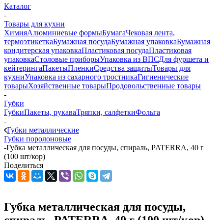
Каталог
-
Товары для кухни
Химия
Алюминиевые формы
Бумага
Чековая лента,
термоэтикетка
Бумажная посуда
Бумажная упаковка
Бумажная
кондитерская упаковка
Пластиковая посуда
Пластиковая
упаковка
Столовые приборы
Упаковка из ВПС
Для фуршета и
кейтеринга
Пакеты
Пленки
Средства защиты
Товары для
кухни
Упаковка из сахарного тростника
Гигиенические
товары
Хозяйственные товары
Продовольственные товары
-
Губки
Губки
Пакеты, рукава
Тряпки, салфетки
Фольга
-
Губки металлические
Губки поролоновые
-
Губка металлическая для посуды, спираль, PATERRA, 40 г
(100 шт/кор)
Поделиться
Губка металлическая для посуды,
спираль, PATERRA, 40 г (100 шт/кор)