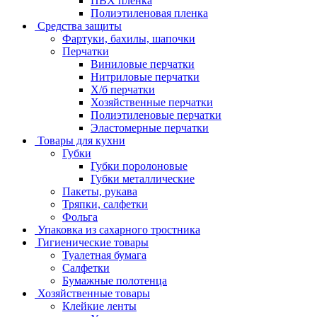
ПВХ пленка
Полиэтиленовая пленка
Средства защиты
Фартуки, бахилы, шапочки
Перчатки
Виниловые перчатки
Нитриловые перчатки
Х/б перчатки
Хозяйственные перчатки
Полиэтиленовые перчатки
Эластомерные перчатки
Товары для кухни
Губки
Губки поролоновые
Губки металлические
Пакеты, рукава
Тряпки, салфетки
Фольга
Упаковка из сахарного тростника
Гигиенические товары
Туалетная бумага
Салфетки
Бумажные полотенца
Хозяйственные товары
Клейкие ленты