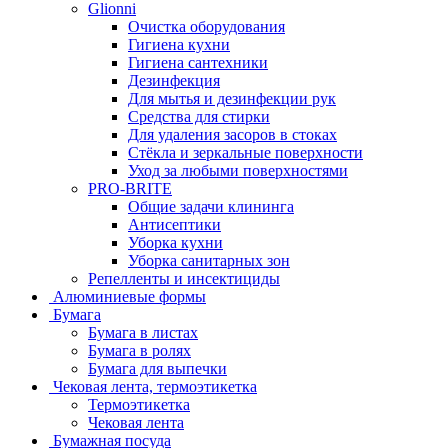
Glionni
Очистка оборудования
Гигиена кухни
Гигиена сантехники
Дезинфекция
Для мытья и дезинфекции рук
Средства для стирки
Для удаления засоров в стоках
Стёкла и зеркальные поверхности
Уход за любыми поверхностями
PRO-BRITE
Общие задачи клининга
Антисептики
Уборка кухни
Уборка санитарных зон
Репелленты и инсектициды
Алюминиевые формы
Бумага
Бумага в листах
Бумага в ролях
Бумага для выпечки
Чековая лента, термоэтикетка
Термоэтикетка
Чековая лента
Бумажная посуда