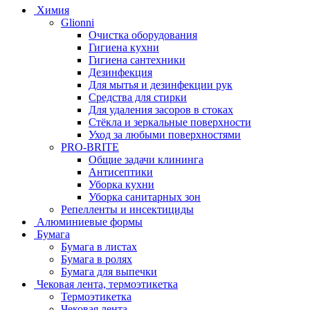
Химия
Glionni
Очистка оборудования
Гигиена кухни
Гигиена сантехники
Дезинфекция
Для мытья и дезинфекции рук
Средства для стирки
Для удаления засоров в стоках
Стёкла и зеркальные поверхности
Уход за любыми поверхностями
PRO-BRITE
Общие задачи клининга
Антисептики
Уборка кухни
Уборка санитарных зон
Репелленты и инсектициды
Алюминиевые формы
Бумага
Бумага в листах
Бумага в ролях
Бумага для выпечки
Чековая лента, термоэтикетка
Термоэтикетка
Чековая лента