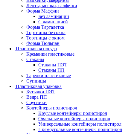
Капкейки, маффины
Ленты, мешки, салфетки
Форма Маффин
Без ламинации
С ламинацией
Форма Тарталетка
Тортницы без окна
Тортницы с окном
Форма Тюльпан
Пластиковая посуда
Креманки пластиковые
Стаканы
Стаканы ПЭТ
Стаканы ПП
Тарелки пластиковые
Супницы
Пластиковая упаковка
Бутылки ПЭТ
Ведра ПП
Соусники
Контейнеры полистирол
Круглые контейнеры полистирол
Овальные контейнеры полистирол
Универсальные контейнеры полистирол
Прямоугольные контейнеры полистирол