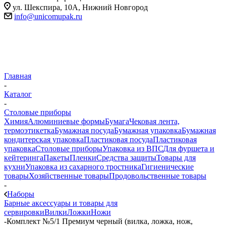
ул. Шекспира, 10А, Нижний Новгород
info@unicomupak.ru
Главная
-
Каталог
-
Столовые приборы
Химия
Алюминиевые формы
Бумага
Чековая лента,
термоэтикетка
Бумажная посуда
Бумажная упаковка
Бумажная
кондитерская упаковка
Пластиковая посуда
Пластиковая
упаковка
Столовые приборы
Упаковка из ВПС
Для фуршета и
кейтеринга
Пакеты
Пленки
Средства защиты
Товары для
кухни
Упаковка из сахарного тростника
Гигиенические
товары
Хозяйственные товары
Продовольственные товары
-
Наборы
Барные аксессуары и товары для
сервировки
Вилки
Ложки
Ножи
-
Комплект №5/1 Премиум черный (вилка, ложка, нож,