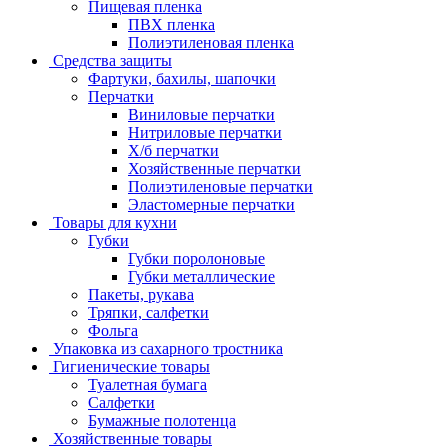
Пищевая пленка
ПВХ пленка
Полиэтиленовая пленка
Средства защиты
Фартуки, бахилы, шапочки
Перчатки
Виниловые перчатки
Нитриловые перчатки
Х/б перчатки
Хозяйственные перчатки
Полиэтиленовые перчатки
Эластомерные перчатки
Товары для кухни
Губки
Губки поролоновые
Губки металлические
Пакеты, рукава
Тряпки, салфетки
Фольга
Упаковка из сахарного тростника
Гигиенические товары
Туалетная бумага
Салфетки
Бумажные полотенца
Хозяйственные товары