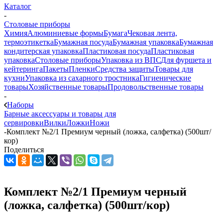
Каталог
-
Столовые приборы
Химия
Алюминиевые формы
Бумага
Чековая лента,
термоэтикетка
Бумажная посуда
Бумажная упаковка
Бумажная
кондитерская упаковка
Пластиковая посуда
Пластиковая
упаковка
Столовые приборы
Упаковка из ВПС
Для фуршета и
кейтеринга
Пакеты
Пленки
Средства защиты
Товары для
кухни
Упаковка из сахарного тростника
Гигиенические
товары
Хозяйственные товары
Продовольственные товары
-
Наборы
Барные аксессуары и товары для
сервировки
Вилки
Ложки
Ножи
-
Комплект №2/1 Премиум черный (ложка, салфетка) (500шт/
кор)
Поделиться
Комплект №2/1 Премиум черный
(ложка, салфетка) (500шт/кор)