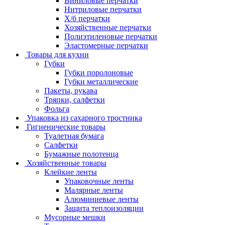
Виниловые перчатки
Нитриловые перчатки
Х/б перчатки
Хозяйственные перчатки
Полиэтиленовые перчатки
Эластомерные перчатки
Товары для кухни
Губки
Губки поролоновые
Губки металлические
Пакеты, рукава
Тряпки, салфетки
Фольга
Упаковка из сахарного тростника
Гигиенические товары
Туалетная бумага
Салфетки
Бумажные полотенца
Хозяйственные товары
Клейкие ленты
Упаковочные ленты
Малярные ленты
Алюминиевые ленты
Защита теплоизоляции
Мусорные мешки