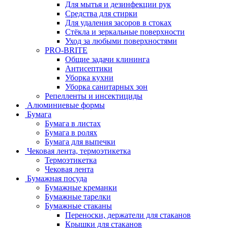
Для мытья и дезинфекции рук
Средства для стирки
Для удаления засоров в стоках
Стёкла и зеркальные поверхности
Уход за любыми поверхностями
PRO-BRITE
Общие задачи клининга
Антисептики
Уборка кухни
Уборка санитарных зон
Репелленты и инсектициды
Алюминиевые формы
Бумага
Бумага в листах
Бумага в ролях
Бумага для выпечки
Чековая лента, термоэтикетка
Термоэтикетка
Чековая лента
Бумажная посуда
Бумажные креманки
Бумажные тарелки
Бумажные стаканы
Переноски, держатели для стаканов
Крышки для стаканов