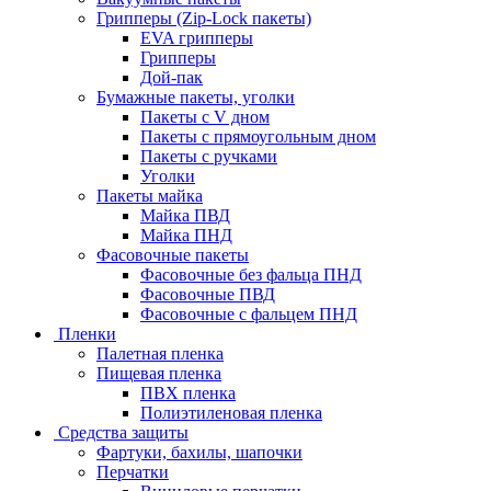
Грипперы (Zip-Lock пакеты)
EVA грипперы
Грипперы
Дой-пак
Бумажные пакеты, уголки
Пакеты с V дном
Пакеты с прямоугольным дном
Пакеты с ручками
Уголки
Пакеты майка
Майка ПВД
Майка ПНД
Фасовочные пакеты
Фасовочные без фальца ПНД
Фасовочные ПВД
Фасовочные с фальцем ПНД
Пленки
Палетная пленка
Пищевая пленка
ПВХ пленка
Полиэтиленовая пленка
Средства защиты
Фартуки, бахилы, шапочки
Перчатки