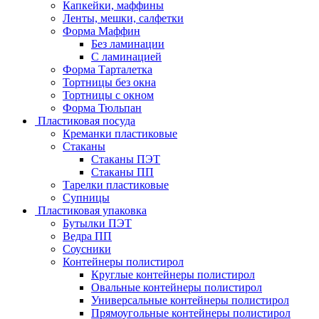
Капкейки, маффины
Ленты, мешки, салфетки
Форма Маффин
Без ламинации
С ламинацией
Форма Тарталетка
Тортницы без окна
Тортницы с окном
Форма Тюльпан
Пластиковая посуда
Креманки пластиковые
Стаканы
Стаканы ПЭТ
Стаканы ПП
Тарелки пластиковые
Супницы
Пластиковая упаковка
Бутылки ПЭТ
Ведра ПП
Соусники
Контейнеры полистирол
Круглые контейнеры полистирол
Овальные контейнеры полистирол
Универсальные контейнеры полистирол
Прямоугольные контейнеры полистирол