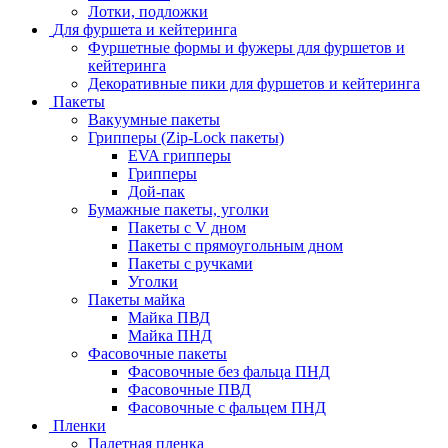
Лотки, подложки
Для фуршета и кейтеринга
Фуршетные формы и фужеры для фуршетов и
кейтеринга
Декоративные пики для фуршетов и кейтеринга
Пакеты
Вакуумные пакеты
Грипперы (Zip-Lock пакеты)
EVA грипперы
Грипперы
Дой-пак
Бумажные пакеты, уголки
Пакеты с V дном
Пакеты с прямоугольным дном
Пакеты с ручками
Уголки
Пакеты майка
Майка ПВД
Майка ПНД
Фасовочные пакеты
Фасовочные без фальца ПНД
Фасовочные ПВД
Фасовочные с фальцем ПНД
Пленки
Палетная пленка