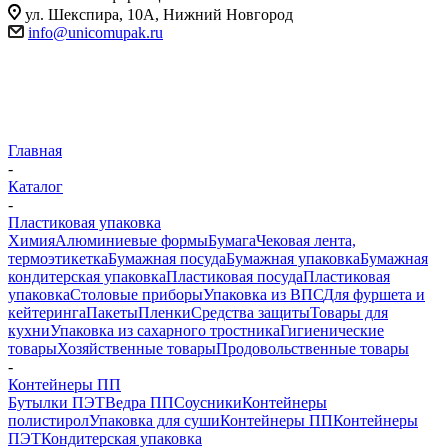
ул. Шекспира, 10А, Нижний Новгород
info@unicomupak.ru
Главная
-
Каталог
-
Пластиковая упаковка
Химия
Алюминиевые формы
Бумага
Чековая лента,
термоэтикетка
Бумажная посуда
Бумажная упаковка
Бумажная
кондитерская упаковка
Пластиковая посуда
Пластиковая
упаковка
Столовые приборы
Упаковка из ВПС
Для фуршета и
кейтеринга
Пакеты
Пленки
Средства защиты
Товары для
кухни
Упаковка из сахарного тростника
Гигиенические
товары
Хозяйственные товары
Продовольственные товары
-
Контейнеры ПП
Бутылки ПЭТ
Ведра ПП
Соусники
Контейнеры
полистирол
Упаковка для суши
Контейнеры ПП
Контейнеры
ПЭТ
Кондитерская упаковка