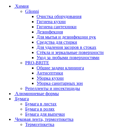
Химия
Glionni
Очистка оборудования
Гигиена кухни
Гигиена сантехники
Дезинфекция
Для мытья и дезинфекции рук
Средства для стирки
Для удаления засоров в стоках
Стёкла и зеркальные поверхности
Уход за любыми поверхностями
PRO-BRITE
Общие задачи клининга
Антисептики
Уборка кухни
Уборка санитарных зон
Репелленты и инсектициды
Алюминиевые формы
Бумага
Бумага в листах
Бумага в ролях
Бумага для выпечки
Чековая лента, термоэтикетка
Термоэтикетка