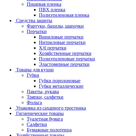
Пищевая пленка
ПВХ пленка
Полиэтиленовая пленка
Средства защиты
Фартуки, бахилы, шапочки
Перчатки
Виниловые перчатки
Нитриловые перчатки
Х/б перчатки
Хозяйственные перчатки
Полиэтиленовые перчатки
Эластомерные перчатки
Товары для кухни
Губки
Губки поролоновые
Губки металлические
Пакеты, рукава
Тряпки, салфетки
Фольга
Упаковка из сахарного тростника
Гигиенические товары
Туалетная бумага
Салфетки
Бумажные полотенца
Хозяйственные товары