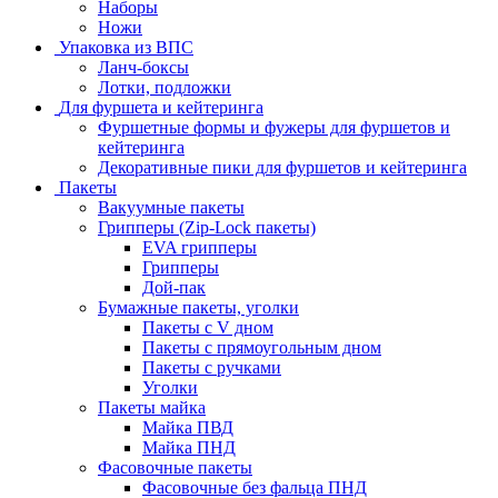
Наборы
Ножи
Упаковка из ВПС
Ланч-боксы
Лотки, подложки
Для фуршета и кейтеринга
Фуршетные формы и фужеры для фуршетов и
кейтеринга
Декоративные пики для фуршетов и кейтеринга
Пакеты
Вакуумные пакеты
Грипперы (Zip-Lock пакеты)
EVA грипперы
Грипперы
Дой-пак
Бумажные пакеты, уголки
Пакеты с V дном
Пакеты с прямоугольным дном
Пакеты с ручками
Уголки
Пакеты майка
Майка ПВД
Майка ПНД
Фасовочные пакеты
Фасовочные без фальца ПНД