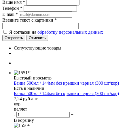
Ваше имя
*
Телефон
*
E-mail
*
Введите текст с картинки
*
Я согласен на
обработку персональных данных
Отменить
Сопутствующие товары
Быстрый просмотр
Банка 500мл / 144мм без крышки черная (300 шт/кор)
Есть в наличии
Банка 500мл / 144мм без крышки черная (300 шт/кор)
7,24
руб.
/шт
кор
паллет
-
+
В корзину