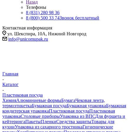
Назад
Телефоны
8 (831) 280 98 36
8 (800) 500 33 74
Звонок бесплатный
Контактная информация
ул. Шекспира, 10А, Нижний Новгород
info@unicomupak.ru
Главная
-
Каталог
-
Пластиковая посуда
Химия
Алюминиевые формы
Бумага
Чековая лента,
термоэтикетка
Бумажная посуда
Бумажная упаковка
Бумажная
кондитерская упаковка
Пластиковая посуда
Пластиковая
упаковка
Столовые приборы
Упаковка из ВПС
Для фуршета и
кейтеринга
Пакеты
Пленки
Средства защиты
Товары для
кухни
Упаковка из сахарного тростника
Гигиенические