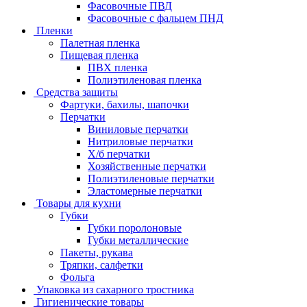
Фасовочные ПВД
Фасовочные с фальцем ПНД
Пленки
Палетная пленка
Пищевая пленка
ПВХ пленка
Полиэтиленовая пленка
Средства защиты
Фартуки, бахилы, шапочки
Перчатки
Виниловые перчатки
Нитриловые перчатки
Х/б перчатки
Хозяйственные перчатки
Полиэтиленовые перчатки
Эластомерные перчатки
Товары для кухни
Губки
Губки поролоновые
Губки металлические
Пакеты, рукава
Тряпки, салфетки
Фольга
Упаковка из сахарного тростника
Гигиенические товары