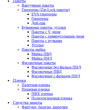
Пакеты
Вакуумные пакеты
Грипперы (Zip-Lock пакеты)
EVA грипперы
Грипперы
Дой-пак
Бумажные пакеты, уголки
Пакеты с V дном
Пакеты с прямоугольным дном
Пакеты с ручками
Уголки
Пакеты майка
Майка ПВД
Майка ПНД
Фасовочные пакеты
Фасовочные без фальца ПНД
Фасовочные ПВД
Фасовочные с фальцем ПНД
Пленки
Палетная пленка
Пищевая пленка
ПВХ пленка
Полиэтиленовая пленка
Средства защиты
Фартуки, бахилы, шапочки