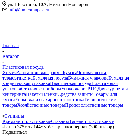
ул. Шекспира, 10А, Нижний Новгород
info@unicomupak.ru
Главная
-
Каталог
-
Пластиковая посуда
Химия
Алюминиевые формы
Бумага
Чековая лента,
термоэтикетка
Бумажная посуда
Бумажная упаковка
Бумажная
кондитерская упаковка
Пластиковая посуда
Пластиковая
упаковка
Столовые приборы
Упаковка из ВПС
Для фуршета и
кейтеринга
Пакеты
Пленки
Средства защиты
Товары для
кухни
Упаковка из сахарного тростника
Гигиенические
товары
Хозяйственные товары
Продовольственные товары
-
Супницы
Креманки пластиковые
Стаканы
Тарелки пластиковые
-
Банка 375мл / 144мм без крышки черная (300 шт/кор)
Поделиться