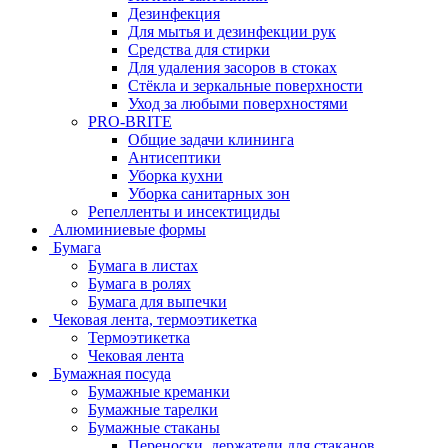
Дезинфекция
Для мытья и дезинфекции рук
Средства для стирки
Для удаления засоров в стоках
Стёкла и зеркальные поверхности
Уход за любыми поверхностями
PRO-BRITE
Общие задачи клининга
Антисептики
Уборка кухни
Уборка санитарных зон
Репелленты и инсектициды
Алюминиевые формы
Бумага
Бумага в листах
Бумага в ролях
Бумага для выпечки
Чековая лента, термоэтикетка
Термоэтикетка
Чековая лента
Бумажная посуда
Бумажные креманки
Бумажные тарелки
Бумажные стаканы
Переноски, держатели для стаканов