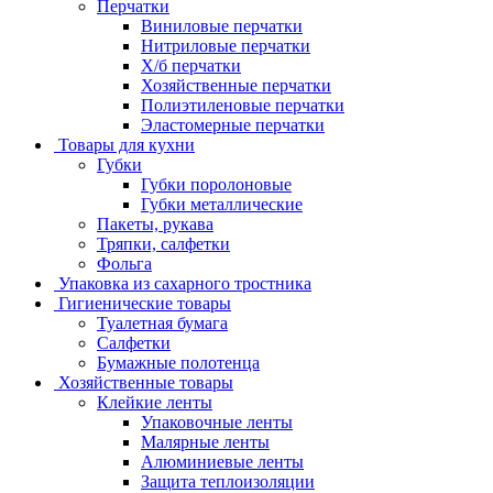
Перчатки
Виниловые перчатки
Нитриловые перчатки
Х/б перчатки
Хозяйственные перчатки
Полиэтиленовые перчатки
Эластомерные перчатки
Товары для кухни
Губки
Губки поролоновые
Губки металлические
Пакеты, рукава
Тряпки, салфетки
Фольга
Упаковка из сахарного тростника
Гигиенические товары
Туалетная бумага
Салфетки
Бумажные полотенца
Хозяйственные товары
Клейкие ленты
Упаковочные ленты
Малярные ленты
Алюминиевые ленты
Защита теплоизоляции