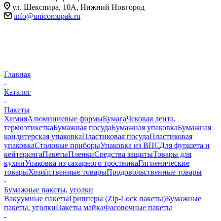
ул. Шекспира, 10А, Нижний Новгород
info@unicomupak.ru
Главная
-
Каталог
-
Пакеты
Химия
Алюминиевые формы
Бумага
Чековая лента,
термоэтикетка
Бумажная посуда
Бумажная упаковка
Бумажная
кондитерская упаковка
Пластиковая посуда
Пластиковая
упаковка
Столовые приборы
Упаковка из ВПС
Для фуршета и
кейтеринга
Пакеты
Пленки
Средства защиты
Товары для
кухни
Упаковка из сахарного тростника
Гигиенические
товары
Хозяйственные товары
Продовольственные товары
-
Бумажные пакеты, уголки
Вакуумные пакеты
Грипперы (Zip-Lock пакеты)
Бумажные
пакеты, уголки
Пакеты майка
Фасовочные пакеты
-