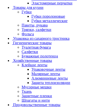
Эластомерные перчатки
Товары для кухни
Губки
Губки поролоновые
Губки металлические
Пакеты, рукава
Тряпки, салфетки
Фольга
Упаковка из сахарного тростника
Гигиенические товары
Туалетная бумага
Салфетки
Бумажные полотенца
Хозяйственные товары
Клейкие ленты
Упаковочные ленты
Малярные ленты
Алюминиевые ленты
Защита теплоизоляции
Мусорные мешки
Ткань
Защитные пленки
Шпагаты и нити
Продовольственные товары