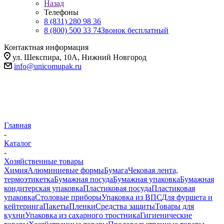
Назад
Телефоны
8 (831) 280 98 36
8 (800) 500 33 74
Звонок бесплатный
Контактная информация
ул. Шекспира, 10А, Нижний Новгород
info@unicomupak.ru
Главная
-
Каталог
-
Хозяйственные товары
Химия
Алюминиевые формы
Бумага
Чековая лента,
термоэтикетка
Бумажная посуда
Бумажная упаковка
Бумажная
кондитерская упаковка
Пластиковая посуда
Пластиковая
упаковка
Столовые приборы
Упаковка из ВПС
Для фуршета и
кейтеринга
Пакеты
Пленки
Средства защиты
Товары для
кухни
Упаковка из сахарного тростника
Гигиенические