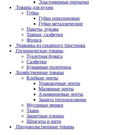
Эластомерные перчатки
Товары для кухни
Губки
Губки поролоновые
Губки металлические
Пакеты, рукава
Тряпки, салфетки
Фольга
Упаковка из сахарного тростника
Гигиенические товары
Туалетная бумага
Салфетки
Бумажные полотенца
Хозяйственные товары
Клейкие ленты
Упаковочные ленты
Малярные ленты
Алюминиевые ленты
Защита теплоизоляции
Мусорные мешки
Ткань
Защитные пленки
Шпагаты и нити
Продовольственные товары