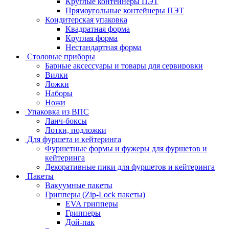
Круглые контейнеры ПЭТ
Прямоугольные контейнеры ПЭТ
Кондитерская упаковка
Квадратная форма
Круглая форма
Нестандартная форма
Столовые приборы
Барные аксессуары и товары для сервировки
Вилки
Ложки
Наборы
Ножи
Упаковка из ВПС
Ланч-боксы
Лотки, подложки
Для фуршета и кейтеринга
Фуршетные формы и фужеры для фуршетов и
кейтеринга
Декоративные пики для фуршетов и кейтеринга
Пакеты
Вакуумные пакеты
Грипперы (Zip-Lock пакеты)
EVA грипперы
Грипперы
Дой-пак