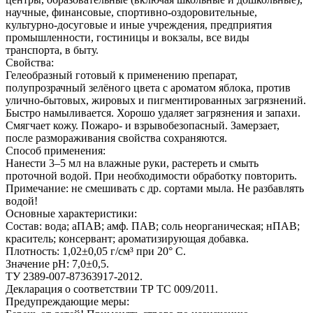
научные, финансовые, спортивно-оздоровительные,
культурно-досуговые и иные учреждения, предприятия
промышленности, гостиницы и вокзалы, все виды
транспорта, в быту.
Свойства:
Гелеобразный готовый к применению препарат,
полупрозрачный зелёного цвета с ароматом яблока, против
улично-бытовых, жировых и пигментированных загрязнений.
Быстро намыливается. Хорошо удаляет загрязнения и запахи.
Смягчает кожу. Пожаро- и взрывобезопасный. Замерзает,
после размораживания свойства сохраняются.
Способ применения:
Нанести 3–5 мл на влажные руки, растереть и смыть
проточной водой. При необходимости обработку повторить.
Примечание: не смешивать с др. сортами мыла. Не разбавлять
водой!
Основные характеристики:
Состав: вода; аПАВ; амф. ПАВ; соль неорганическая; нПАВ;
краситель; консервант; ароматизирующая добавка.
Плотность: 1,02±0,05 г/см³ при 20° С.
Значение pH: 7,0±0,5.
ТУ 2389-007-87363917-2012.
Декларация о соответствии ТР ТС 009/2011.
Предупреждающие меры: