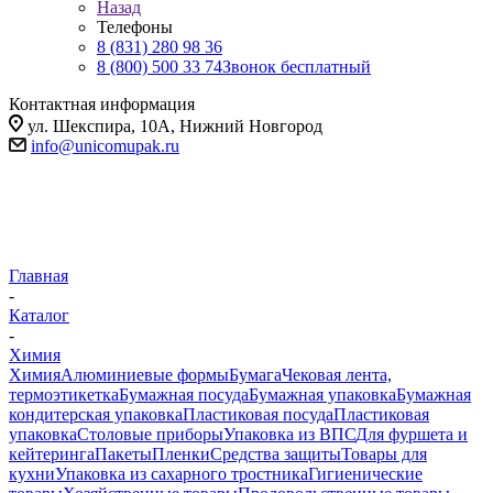
Назад
Телефоны
8 (831) 280 98 36
8 (800) 500 33 74
Звонок бесплатный
Контактная информация
ул. Шекспира, 10А, Нижний Новгород
info@unicomupak.ru
Главная
-
Каталог
-
Химия
Химия
Алюминиевые формы
Бумага
Чековая лента,
термоэтикетка
Бумажная посуда
Бумажная упаковка
Бумажная
кондитерская упаковка
Пластиковая посуда
Пластиковая
упаковка
Столовые приборы
Упаковка из ВПС
Для фуршета и
кейтеринга
Пакеты
Пленки
Средства защиты
Товары для
кухни
Упаковка из сахарного тростника
Гигиенические