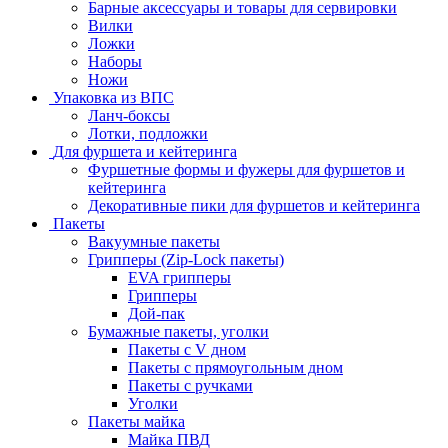
Барные аксессуары и товары для сервировки
Вилки
Ложки
Наборы
Ножи
Упаковка из ВПС
Ланч-боксы
Лотки, подложки
Для фуршета и кейтеринга
Фуршетные формы и фужеры для фуршетов и
кейтеринга
Декоративные пики для фуршетов и кейтеринга
Пакеты
Вакуумные пакеты
Грипперы (Zip-Lock пакеты)
EVA грипперы
Грипперы
Дой-пак
Бумажные пакеты, уголки
Пакеты с V дном
Пакеты с прямоугольным дном
Пакеты с ручками
Уголки
Пакеты майка
Майка ПВД