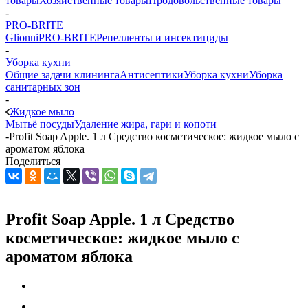
товары
Хозяйственные товары
Продовольственные товары
-
PRO-BRITE
Glionni
PRO-BRITE
Репелленты и инсектициды
-
Уборка кухни
Общие задачи клининга
Антисептики
Уборка кухни
Уборка
санитарных зон
-
Жидкое мыло
Мытьё посуды
Удаление жира, гари и копоти
-
Profit Soap Apple. 1 л Средство косметическое: жидкое мыло с
ароматом яблока
Поделиться
Profit Soap Apple. 1 л Средство
косметическое: жидкое мыло с
ароматом яблока