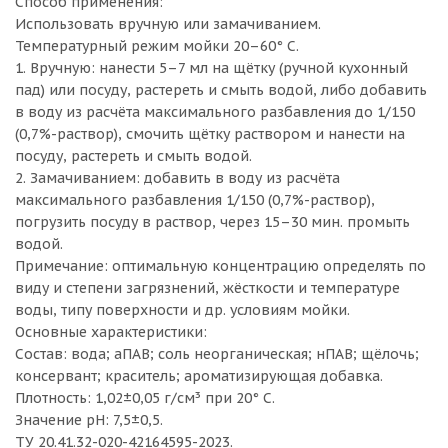
Способ применения:
Использовать вручную или замачиванием.
Температурный режим мойки 20–60° С.
1. Вручную: нанести 5–7 мл на щётку (ручной кухонный
пад) или посуду, растереть и смыть водой, либо добавить
в воду из расчёта максимального разбавления до 1/150
(0,7%-раствор), смочить щётку раствором и нанести на
посуду, растереть и смыть водой.
2. Замачиванием: добавить в воду из расчёта
максимального разбавления 1/150 (0,7%-раствор),
погрузить посуду в раствор, через 15–30 мин. промыть
водой.
Примечание: оптимальную концентрацию определять по
виду и степени загрязнений, жёсткости и температуре
воды, типу поверхности и др. условиям мойки.
Основные характеристики:
Состав: вода; аПАВ; соль неорганическая; нПАВ; щёлочь;
консервант; краситель; ароматизирующая добавка.
Плотность: 1,02±0,05 г/см³ при 20° С.
Значение pH: 7,5±0,5.
ТУ 20.41.32-020-42164595-2023.