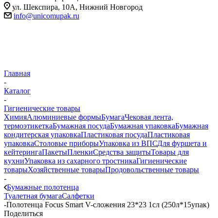
ул. Шекспира, 10А, Нижний Новгород
info@unicomupak.ru
Главная
-
Каталог
-
Гигиенические товары
Химия
Алюминиевые формы
Бумага
Чековая лента,
термоэтикетка
Бумажная посуда
Бумажная упаковка
Бумажная
кондитерская упаковка
Пластиковая посуда
Пластиковая
упаковка
Столовые приборы
Упаковка из ВПС
Для фуршета и
кейтеринга
Пакеты
Пленки
Средства защиты
Товары для
кухни
Упаковка из сахарного тростника
Гигиенические
товары
Хозяйственные товары
Продовольственные товары
-
Бумажные полотенца
Туалетная бумага
Салфетки
-
Полотенца Focus Smart V-сложения 23*23 1сл (250л*15упак)
Поделиться