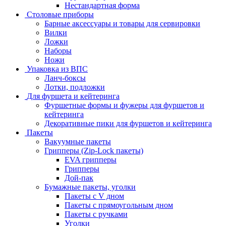
Нестандартная форма
Столовые приборы
Барные аксессуары и товары для сервировки
Вилки
Ложки
Наборы
Ножи
Упаковка из ВПС
Ланч-боксы
Лотки, подложки
Для фуршета и кейтеринга
Фуршетные формы и фужеры для фуршетов и
кейтеринга
Декоративные пики для фуршетов и кейтеринга
Пакеты
Вакуумные пакеты
Грипперы (Zip-Lock пакеты)
EVA грипперы
Грипперы
Дой-пак
Бумажные пакеты, уголки
Пакеты с V дном
Пакеты с прямоугольным дном
Пакеты с ручками
Уголки