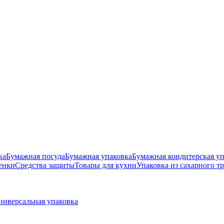
ка
Бумажная посуда
Бумажная упаковка
Бумажная кондитерская уп
енки
Средства защиты
Товары для кухни
Упаковка из сахарного т
ниверсальная упаковка