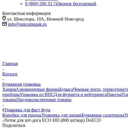
8 (800) 500 33 74
Звонок бесплатный
Контактная информация
ул. Шекспира, 10А, Нижний Новгород
info@unicomupak.ru
Главная
-
Каталог
-
Бумажная упаковка
Химия
Алюминиевые формы
Бумага
Чековая лента, термоэтикет
приборы
Упаковка из ВПС
Для фуршета и кейтеринга
Пакеты
Пл
товары
Продовольственные товары
-
Упаковка для фаст фуда
Коробки для пиццы
Упаковка для лапши
Бумажные салатницы
У
-
Лоток для хот-дога ECO HD (800 шт/кор) DoECO
Поделиться