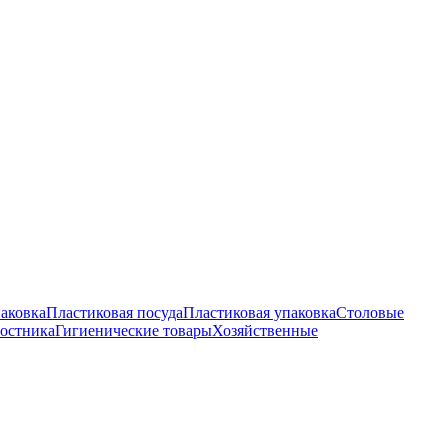
аковка
Пластиковая посуда
Пластиковая упаковка
Столовые
ростника
Гигиенические товары
Хозяйственные