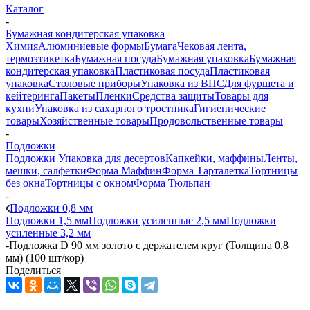
Каталог
-
Бумажная кондитерская упаковка
Химия
Алюминиевые формы
Бумага
Чековая лента,
термоэтикетка
Бумажная посуда
Бумажная упаковка
Бумажная
кондитерская упаковка
Пластиковая посуда
Пластиковая
упаковка
Столовые приборы
Упаковка из ВПС
Для фуршета и
кейтеринга
Пакеты
Пленки
Средства защиты
Товары для
кухни
Упаковка из сахарного тростника
Гигиенические
товары
Хозяйственные товары
Продовольственные товары
-
Подложки
Подложки
Упаковка для десертов
Капкейки, маффины
Ленты,
мешки, салфетки
Форма Маффин
Форма Тарталетка
Тортницы
без окна
Тортницы с окном
Форма Тюльпан
-
Подложки 0,8 мм
Подложки 1,5 мм
Подложки усиленные 2,5 мм
Подложки
усиленные 3,2 мм
-
Подложка D 90 мм золото с держателем круг (Толщина 0,8
мм) (100 шт/кор)
Поделиться