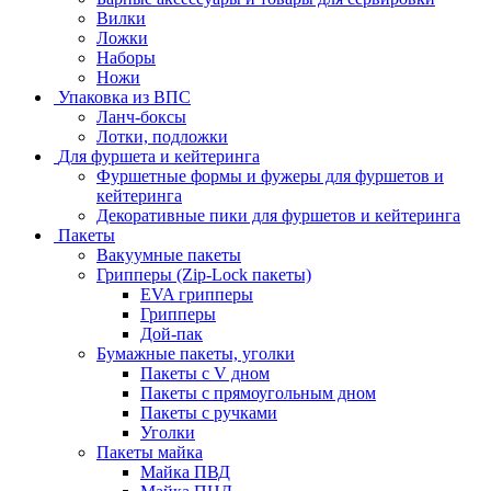
Вилки
Ложки
Наборы
Ножи
Упаковка из ВПС
Ланч-боксы
Лотки, подложки
Для фуршета и кейтеринга
Фуршетные формы и фужеры для фуршетов и
кейтеринга
Декоративные пики для фуршетов и кейтеринга
Пакеты
Вакуумные пакеты
Грипперы (Zip-Lock пакеты)
EVA грипперы
Грипперы
Дой-пак
Бумажные пакеты, уголки
Пакеты с V дном
Пакеты с прямоугольным дном
Пакеты с ручками
Уголки
Пакеты майка
Майка ПВД