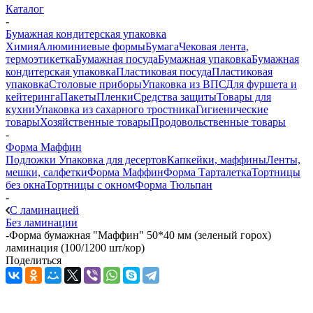
Каталог
-
Бумажная кондитерская упаковка
Химия
Алюминиевые формы
Бумага
Чековая лента,
термоэтикетка
Бумажная посуда
Бумажная упаковка
Бумажная
кондитерская упаковка
Пластиковая посуда
Пластиковая
упаковка
Столовые приборы
Упаковка из ВПС
Для фуршета и
кейтеринга
Пакеты
Пленки
Средства защиты
Товары для
кухни
Упаковка из сахарного тростника
Гигиенические
товары
Хозяйственные товары
Продовольственные товары
-
Форма Маффин
Подложки
Упаковка для десертов
Капкейки, маффины
Ленты,
мешки, салфетки
Форма Маффин
Форма Тарталетка
Тортницы
без окна
Тортницы с окном
Форма Тюльпан
-
С ламинацией
Без ламинации
-
Форма бумажная "Маффин" 50*40 мм (зеленый горох)
ламинация (100/1200 шт/кор)
Поделиться