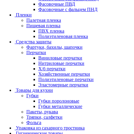
Фасовочные ПВД
Фасовочные с фальцем ПНД
Пленки
Палетная пленка
Пищевая пленка
ПВХ пленка
Полиэтиленовая пленка
Средства защиты
Фартуки, бахилы, шапочки
Перчатки
Виниловые перчатки
Нитриловые перчатки
Х/б перчатки
Хозяйственные перчатки
Полиэтиленовые перчатки
Эластомерные перчатки
Товары для кухни
Губки
Губки поролоновые
Губки металлические
Пакеты, рукава
Тряпки, салфетки
Фольга
Упаковка из сахарного тростника
Гигиенические товары