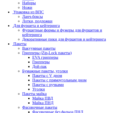
Наборы
Ножи
Упаковка из ВПС
Ланч-боксы
Лотки, подложки
Для фуршета и кейтеринга
Фуршетные формы и фужеры для фуршетов и
кейтеринга
Декоративные пики для фуршетов и кейтеринга
Пакеты
Вакуумные пакеты
Грипперы (Zip-Lock пакеты)
EVA грипперы
Грипперы
Дой-пак
Бумажные пакеты, уголки
Пакеты с V дном
Пакеты с прямоугольным дном
Пакеты с ручками
Уголки
Пакеты майка
Майка ПВД
Майка ПНД
Фасовочные пакеты
Фасовочные без фальца ПНД