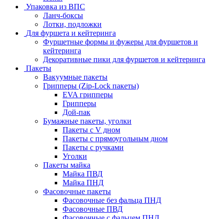
Упаковка из ВПС
Ланч-боксы
Лотки, подложки
Для фуршета и кейтеринга
Фуршетные формы и фужеры для фуршетов и
кейтеринга
Декоративные пики для фуршетов и кейтеринга
Пакеты
Вакуумные пакеты
Грипперы (Zip-Lock пакеты)
EVA грипперы
Грипперы
Дой-пак
Бумажные пакеты, уголки
Пакеты с V дном
Пакеты с прямоугольным дном
Пакеты с ручками
Уголки
Пакеты майка
Майка ПВД
Майка ПНД
Фасовочные пакеты
Фасовочные без фальца ПНД
Фасовочные ПВД
Фасовочные с фальцем ПНД