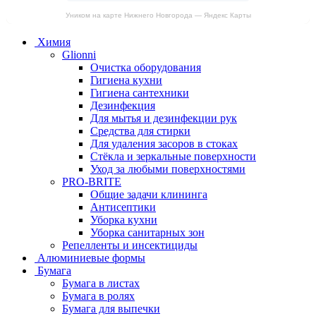
Уником на карте Нижнего Новгорода — Яндекс Карты
Химия
Glionni
Очистка оборудования
Гигиена кухни
Гигиена сантехники
Дезинфекция
Для мытья и дезинфекции рук
Средства для стирки
Для удаления засоров в стоках
Стёкла и зеркальные поверхности
Уход за любыми поверхностями
PRO-BRITE
Общие задачи клининга
Антисептики
Уборка кухни
Уборка санитарных зон
Репелленты и инсектициды
Алюминиевые формы
Бумага
Бумага в листах
Бумага в ролях
Бумага для выпечки