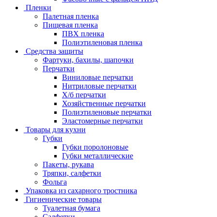
Пленки
Палетная пленка
Пищевая пленка
ПВХ пленка
Полиэтиленовая пленка
Средства защиты
Фартуки, бахилы, шапочки
Перчатки
Виниловые перчатки
Нитриловые перчатки
Х/б перчатки
Хозяйственные перчатки
Полиэтиленовые перчатки
Эластомерные перчатки
Товары для кухни
Губки
Губки поролоновые
Губки металлические
Пакеты, рукава
Тряпки, салфетки
Фольга
Упаковка из сахарного тростника
Гигиенические товары
Туалетная бумага
Салфетки