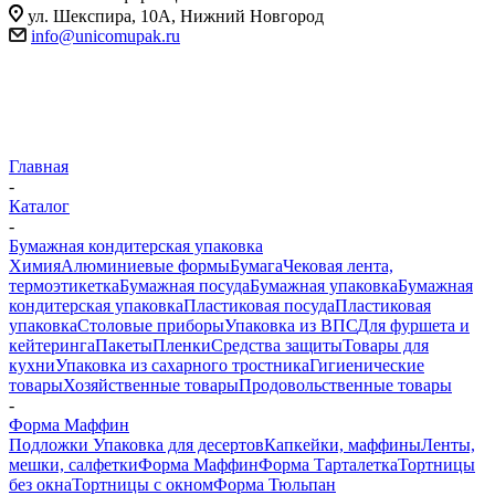
ул. Шекспира, 10А, Нижний Новгород
info@unicomupak.ru
Главная
-
Каталог
-
Бумажная кондитерская упаковка
Химия
Алюминиевые формы
Бумага
Чековая лента,
термоэтикетка
Бумажная посуда
Бумажная упаковка
Бумажная
кондитерская упаковка
Пластиковая посуда
Пластиковая
упаковка
Столовые приборы
Упаковка из ВПС
Для фуршета и
кейтеринга
Пакеты
Пленки
Средства защиты
Товары для
кухни
Упаковка из сахарного тростника
Гигиенические
товары
Хозяйственные товары
Продовольственные товары
-
Форма Маффин
Подложки
Упаковка для десертов
Капкейки, маффины
Ленты,
мешки, салфетки
Форма Маффин
Форма Тарталетка
Тортницы
без окна
Тортницы с окном
Форма Тюльпан