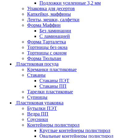
Подложки усиленные 3,2 мм
Упаковка для десертов
Капкейки, маффины
Ленты, мешки, салфетки
Форма Маффин
Без ламинации
С ламинацией
Форма Тарталетка
Тортницы без окна
Тортницы с окном
Форма Тюльпан
Пластиковая посуда
Креманки пластиковые
Стаканы
Стаканы ПЭТ
Стаканы ПП
Тарелки пластиковые
Супницы
Пластиковая упаковка
Бутылки ПЭТ
Ведра ПП
Соусники
Контейнеры полистирол
Круглые контейнеры полистирол
Овальные контейнеры полистирол